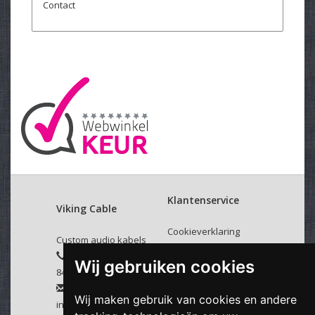
Contact
Klantenservice
Viking Cable
Cookieverklaring
Custom audio kabels
Over ons
+31 (0)40
Wij gebruiken cookies
Verzenden & retourneren
8437779
Algemene voorwaarden
Disclaimer
Wij maken gebruik van cookies en andere
info@vikingcable.nl